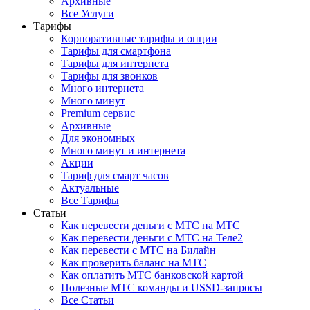
Архивные
Все Услуги
Тарифы
Корпоративные тарифы и опции
Тарифы для смартфона
Тарифы для интернета
Тарифы для звонков
Много интернета
Много минут
Premium сервис
Архивные
Для экономных
Много минут и интернета
Акции
Тариф для смарт часов
Актуальные
Все Тарифы
Статьи
Как перевести деньги с МТС на МТС
Как перевести деньги с МТС на Теле2
Как перевести с МТС на Билайн
Как проверить баланс на МТС
Как оплатить МТС банковской картой
Полезные МТС команды и USSD-запросы
Все Статьи