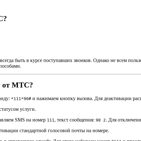
С?
 всегда быть в курсе поступавших звонков. Однако не всем поль
пособами.
у от МТС?
анду:
и нажимаем кнопку вызова. Для деактивации ра
*111*90#
статусом услуги.
равляем SMS на номер
, текст сообщения:
. Для отключен
111
90 2
тивации стандартной голосовой почты на номере.