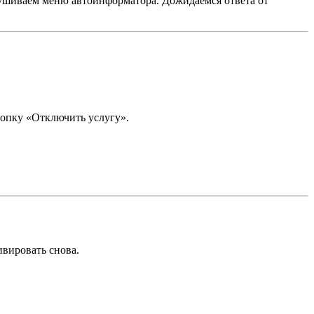
ушиваем меню автоинформатора. Дожидаемся ответа от
нопку «Отключить услугу».
ивировать снова.