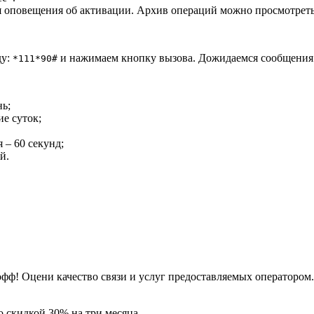
 оповещения об активации. Архив операций можно просмотреть 
ду:
и нажимаем кнопку вызова. Дожидаемся сообщения
*111*90#
нь;
е суток;
 – 60 секунд;
й.
офф! Оцени качество связи и услуг предоставляемых оператором.
 скидкой 30% на три месяца.