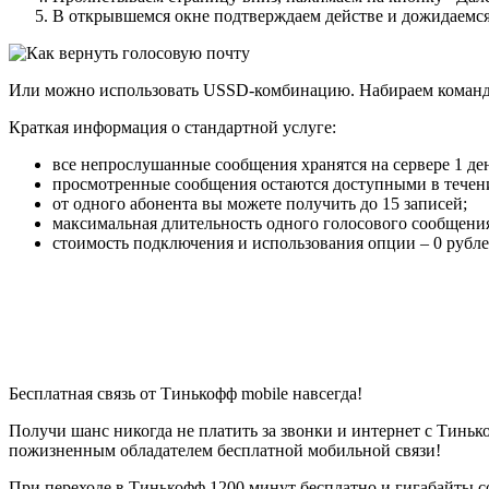
В открывшемся окне подтверждаем действе и дожидаемся
Или можно использовать USSD-комбинацию. Набираем коман
Краткая информация о стандартной услуге:
все непрослушанные сообщения хранятся на сервере 1 де
просмотренные сообщения остаются доступными в течени
от одного абонента вы можете получить до 15 записей;
максимальная длительность одного голосового сообщения
стоимость подключения и использования опции – 0 рубле
Бесплатная связь от Тинькофф mobile навсегда!
Получи шанс никогда не платить за звонки и интернет с Тиньк
пожизненным обладателем бесплатной мобильной связи!
При переходе в Тинькофф 1200 минут бесплатно и гигабайты со