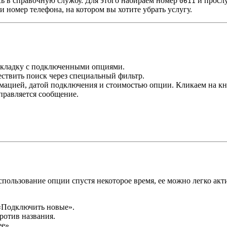
сь в справочную службу. Для этого набираем номер
и просл
0611
и номер телефона, на котором вы хотите убрать услугу.
вкладку с подключенными опциями.
ствить поиск через специальный фильтр.
рмацией, датой подключения и стоимостью опции. Кликаем на к
правляется сообщение.
пользование опции спустя некоторое время, ее можно легко акт
 «Подключить новые».
ротив названия.
е».