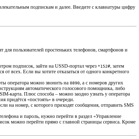
влекательным подпискам и далее. Введите с клавиатуры цифру
т для пользователей простеньких телефонов, смартфонов и
мотром подписок, зайти на USSD-портал через
, затем
*152#
я от всех. Если вы хотите отказаться от одного конкретного
рты оператора можно звонить на
, а с номеров других
0890
инструкциям автоматического голосового помощника, либо
 SIM-карта. Плюс способа – можно заодно узнать у оператора
я придётся «постоять» в очереди.
сли на номер, с которого приходят сообщения, отправить SMS
телефона и пароль, нужно перейти в раздел «Управление
дписок можно перейти прямо с главной страницы сервиса. Кроме