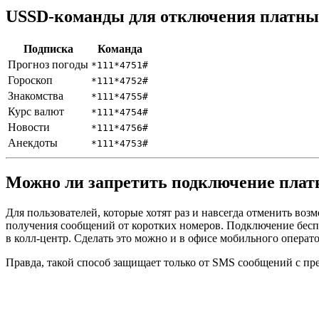
USSD-команды для отключения платн
Подписка
Команда
Прогноз погоды
*111*4751#
Гороскоп
*111*4752#
Знакомства
*111*4755#
Курс валют
*111*4754#
Новости
*111*4756#
Анекдоты
*111*4753#
Можно ли запретить подключение плат
Для пользователей, которые хотят раз и навсегда отменить во
получения сообщений от коротких номеров. Подключение беспл
в колл-центр. Сделать это можно и в офисе мобильного операто
Правда, такой способ защищает только от SMS сообщений с пр