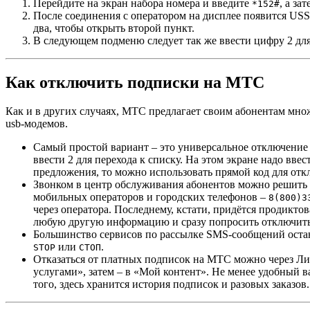
Перейдите на экран набора номера и введите
, а за
*152#
После соединения с оператором на дисплее появится US
два, чтобы открыть второй пункт.
В следующем подменю следует так же ввести цифру 2 дл
Как отключить подписки на МТС
Как и в других случаях, МТС предлагает своим абонентам мно
usb-модемов.
Самый простой вариант – это универсальное отключение 
ввести 2 для перехода к списку. На этом экране надо вве
предложения, то можно использовать прямой код для отк
Звонком в центр обслуживания абонентов можно решить 
мобильных операторов и городских телефонов –
8(800)3
через оператора. Последнему, кстати, придётся продикто
любую другую информацию и сразу попросить отключить 
Большинство сервисов по рассылке SMS-сообщений остана
или
.
STOP
СТОП
Отказаться от платных подписок на МТС можно через Лич
услугами», затем – в «Мой контент». Не менее удобный в
того, здесь хранится история подписок и разовых заказов.