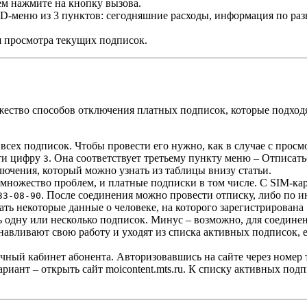
тем нажмите на кнопку вызова.
SD-меню из 3 пунктов: сегодняшние расходы, информация по раз
я просмотра текущих подписок.
жество способов отключения платных подписок, которые подходя
всех подписок. Чтобы провести его нужно, как в случае с прос
сти цифру
. Она соответствует третьему пункту меню – Отписатьс
3
лючения, который можно узнать из таблицы внизу статьи.
множество проблем, и платные подписки в том числе. С SIM-ка
. После соединения можно провести отписку, либо по 
33-08-90
вать некоторые данные о человеке, на которого зарегистрирована
одну или несколько подписок. Минус – возможно, для соединени
вливают свою работу и уходят из списка активных подписок, е
ный кабинет абонента. Авторизовавшись на сайте через номер 
ариант – открыть сайт moicontent.mts.ru. К списку активных по