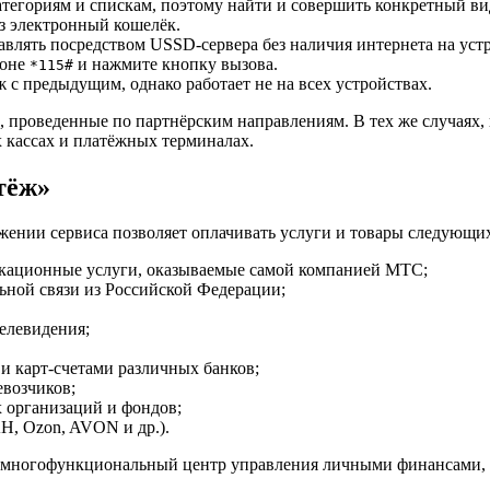
категориям и спискам, поэтому найти и совершить конкретный в
рез электронный кошелёк.
лять посредством USSD-сервера без наличия интернета на устро
фоне
и нажмите кнопку вызова.
*115#
 с предыдущим, однако работает не на всех устройствах.
проведенные по партнёрским направлениям. В тех же случаях, ко
 кассах и платёжных терминалах.
тёж»
ении сервиса позволяет оплачивать услуги и товары следующих
кационные услуги, оказываемые самой компанией МТС;
ной связи из Российской Федерации;
елевидения;
и карт-счетами различных банков;
евозчиков;
 организаций и фондов;
Н, Ozon, AVON и др.).
 а многофункциональный центр управления личными финансами, с