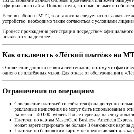
Использование данной системы проведения платежей базируетс
официального сайта. Пользователи, которые не имеют собстве
Если вы абонент МТС, то для логина следует использовать те 
устройство, необходимо также согласиться с условиями лиценз
Процесс прохождения регистрации посредством официального са
появляются на дисплее.
Как отключить «Лёгкий платёж» на М
Отключение данного сервиса невозможно, потому что фактичес
одного из платёжных узлов. Для отказа от обслуживания в «Лёг
Ограничения по операциям
Совершение платежей со счёта телефона доступно только
рекламные начисления не могут быть использованы в этих
на месяц – 40 000 рублей. После перевода на счету должн
Платежи по картам MasterCard Business, American Expres
может зарегистрировать не больше 3 банковских карт за д
Платежи по банковским картам не предоставляют для ка