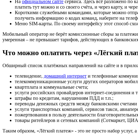
На
официальном сайте
сервиса. Здесь всё разложено по 
платить тут можно и со своего счёта, и через карту, и че
Короткими служебными командами, которые можно отправ
получить информацию о кодах команд, наберите на теле
Меню SIM-карты. По своему интерфейсу этот способ схож
Мобильный оператор не берёт комиссионные сборы за платежи, 
умеренная – не превышает тарифов, действующих в банковских
Что можно оплатить через «Лёгкий пла
Обширный список платёжных направлений на сайте и в прилож
телевидение,
домашний интернет
и телефонные коммуни
телекоммуникационные услуги других операторов мобиль
квартплата и коммунальные счета;
услуги российских провайдеров интернет-соединения и т
штрафы по кредитам, нарушениям ПДД и т.п.;
переводы денежных средств между банковскими счетами 
услуги транспортных компаний, сервисов такси, авиапер
пожертвования в пользу деятельности благотворительных
товары ритейлеров и сетевых компаний (Сотмаркет, ЦИА
Таким образом, «Лёгкий платеж» - это не просто набор услуг,