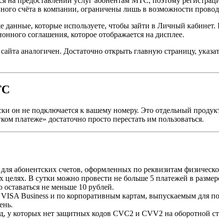
я на предоставлении услуг абонентам МТС, поэтому регистрация
нного счёта в компании, ограничены лишь в возможности провод
же данные, которые используете, чтобы зайти в Личный кабинет
ионного соглашения, которое отображается на дисплее.
йта аналогичен. Достаточно открыть главную страницу, указать
ТС
ки он не подключается к вашему номеру. Это отдельный продук
ком платеже» достаточно просто перестать им пользоваться.
 для абонентских счетов, оформленных по реквизитам физическо
 целях. В сутки можно провести не больше 5 платежей в размере
о оставаться не меньше 10 рублей.
s, VISA Business и по корпоративным картам, выпускаемым для 
ень.
рд, у которых нет защитных кодов CVC2 и CVV2 на оборотной ст