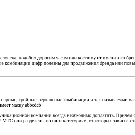
еловека, подобно дорогим часам или костюму от именитого брен
вые комбинации цифр полезны для продвижения бренда или пов
 парные, тройные, зеркальные комбинации и так называемые мас
имеет маску abbcdcb
никационной компании всегда необходимо доплатить. Причем с
 МТС они разделены по пяти категориям, от которых зависит ст