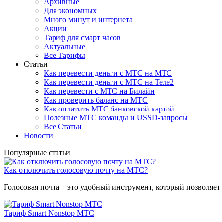
Архивные
Для экономных
Много минут и интернета
Акции
Тариф для смарт часов
Актуальные
Все Тарифы
Статьи
Как перевести деньги с МТС на МТС
Как перевести деньги с МТС на Теле2
Как перевести с МТС на Билайн
Как проверить баланс на МТС
Как оплатить МТС банковской картой
Полезные МТС команды и USSD-запросы
Все Статьи
Новости
Популярные статьи
Как отключить голосовую почту на МТС?
Голосовая почта – это удобный инструмент, который позволяет 
Тариф Smart Nonstop МТС